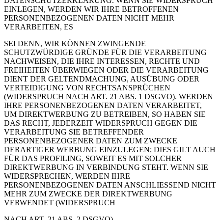
DATENSCHUTZERKLÄRUNG. WENN SIE WIDERSPRUCH
EINLEGEN, WERDEN WIR IHRE BETROFFENEN
PERSONENBEZOGENEN DATEN NICHT MEHR
VERARBEITEN, ES
SEI DENN, WIR KÖNNEN ZWINGENDE
SCHUTZWÜRDIGE GRÜNDE FÜR DIE VERARBEITUNG
NACHWEISEN, DIE IHRE INTERESSEN, RECHTE UND
FREIHEITEN ÜBERWIEGEN ODER DIE VERARBEITUNG
DIENT DER GELTENDMACHUNG, AUSÜBUNG ODER
VERTEIDIGUNG VON RECHTSANSPRÜCHEN
(WIDERSPRUCH NACH ART. 21 ABS. 1 DSGVO). WERDEN
IHRE PERSONENBEZOGENEN DATEN VERARBEITET,
UM DIREKTWERBUNG ZU BETREIBEN, SO HABEN SIE
DAS RECHT, JEDERZEIT WIDERSPRUCH GEGEN DIE
VERARBEITUNG SIE BETREFFENDER
PERSONENBEZOGENER DATEN ZUM ZWECKE
DERARTIGER WERBUNG EINZULEGEN; DIES GILT AUCH
FÜR DAS PROFILING, SOWEIT ES MIT SOLCHER
DIREKTWERBUNG IN VERBINDUNG STEHT. WENN SIE
WIDERSPRECHEN, WERDEN IHRE
PERSONENBEZOGENEN DATEN ANSCHLIESSEND NICHT
MEHR ZUM ZWECKE DER DIREKTWERBUNG
VERWENDET (WIDERSPRUCH
NACH ART. 21 ABS. 2 DSGVO).